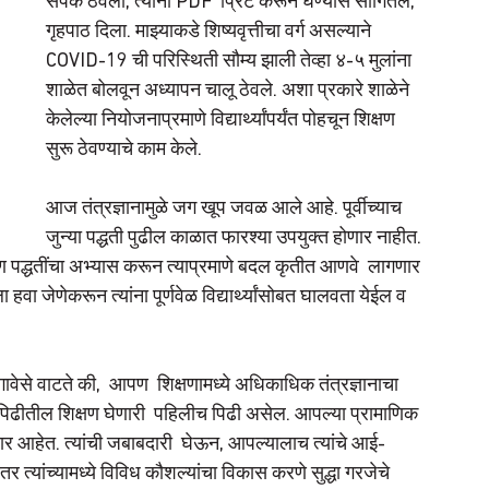
संपर्क ठेवला, त्यांना PDF  प्रिंट करून घेण्यास सांगितले, 
गृहपाठ दिला. माझ्याकडे शिष्यवृत्तीचा वर्ग असल्याने 
COVID-19 ची परिस्थिती सौम्य झाली तेव्हा ४-५ मुलांना 
शाळेत बोलवून अध्यापन चालू ठेवले. अशा प्रकारे शाळेने 
केलेल्या नियोजनाप्रमाणे विद्यार्थ्यांपर्यंत पोहचून शिक्षण 
सुरू ठेवण्याचे काम केले. 
आज तंत्रज्ञानामुळे जग खूप जवळ आले आहे. पूर्वीच्याच 
जुन्या पद्धती पुढील काळात फारश्या उपयुक्त होणार नाहीत. 
षण पद्धतींचा अभ्यास करून त्याप्रमाणे बदल कृतीत आणवे  लागणार 
ा जेणेकरून त्यांना पूर्णवेळ विद्यार्थ्यांसोबत घालवता येईल व 
ांगावेसे वाटते की,  आपण  शिक्षणामध्ये अधिकाधिक तंत्रज्ञानाचा 
ा पिढीतील शिक्षण घेणारी  पहिलीच पिढी असेल. आपल्या प्रामाणिक 
लणार आहेत. त्यांची जबाबदारी  घेऊन, आपल्यालाच त्यांचे आई-
तर त्यांच्यामध्ये विविध कौशल्यांचा विकास करणे सुद्धा गरजेचे 