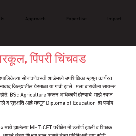
Us
Approach
Expertise
Impact
 बारकूल, पिंपरी चिंचवड
पालिकेच्या सोनावणेवस्ती शाळेमध्ये उपशिक्षिका म्हणून कार्यरत 
मानाबाद जिल्ह्यातील येरमाळा या गावी झाले.  मला बारावीला सायन्स 
त होते. BSc Agriculture करून अधिकारी होण्याचे  माझे स्वप्न 
 चांगले व सुरक्षति आहे म्हणून Diploma of Education  हा पर्याय 
० मध्ये झालेल्या MHT-CET परीक्षेत मी उत्तीर्ण झाली व शिक्षक 