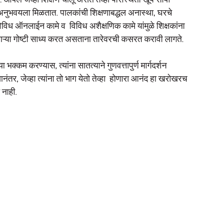
 आपले जेव्हा शिक्षण चालू असते तेव्हा परिस्थिती खूप सोपी 
 अनुभवयला मिळतात. पालकांची शिक्षणाबद्धल अनास्था, घरचे 
िविध ऑनलाईन कामे व  विविध अशैक्षणिक कामे यांमुळे शिक्षकांना 
या साऱ्या गोष्टी साध्य करत असताना तारेवरची कसरत करावी लागते. 
कम करण्यास, त्यांना सातत्याने गुणवत्तापुर्ण मार्गदर्शन 
ंतर, जेव्हा त्यांना तो भाग येतो तेव्हा  होणारा आनंद हा खरोखरच 
नाही. 