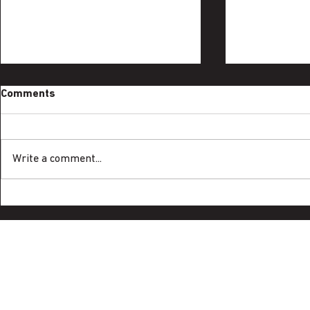
Comments
Write a comment...
शिक्षकांचे किस्से: मनिषा भिसे, पिंपरी
शिक्षकांचे किस्स
चिंचवड
पिंपरी चिंचवड